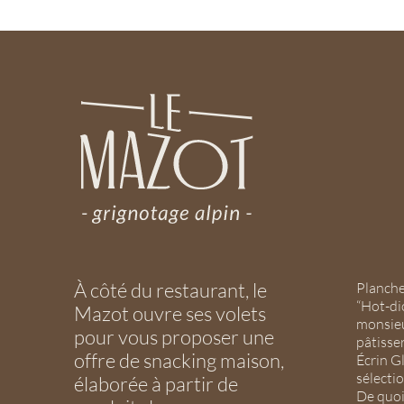
À côté du restaurant, le
Planche
“Hot-di
Mazot ouvre ses volets
monsieu
pour vous proposer une
pâtisser
offre de snacking maison,
Écrin G
sélecti
élaborée à partir de
De quoi