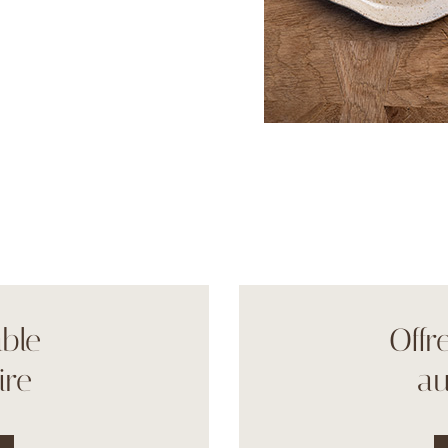
ble
Offr
ire
au