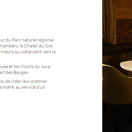
œur du Parc naturel régional
hambéry, le Chalet du Sire
nneurs qui s’élancent vers la
use et les Monts du Jura :
sif des Bauges.
isi de créer leur premier
sincère, au service d’un