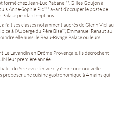
st formé chez Jean-Luc Rabanel**, Gilles Goujon à
 puis Anne-Sophie Pic*** avant d’occuper le poste de
e Palace pendant sept ans.
, a fait ses classes notamment auprès de Glenn Viel au
pice à l’Auberge du Père Bise**, Emmanuel Renaut au
joindre elle aussi le Beau-Rivage Palace où leurs
.
nt Le Lavandin en Drôme Provençale, ils décrochent
IN leur première année.
alet du Sire avec l’envie d’y écrire une nouvelle
ous proposer une cuisine gastronomique à 4 mains qui