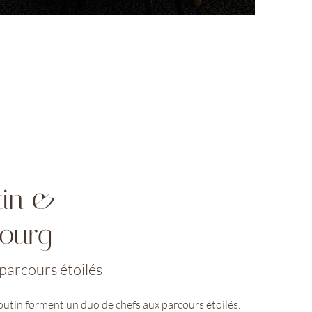
tin &
ourg
parcours étoilés
outin forment un duo de chefs aux parcours étoilés.